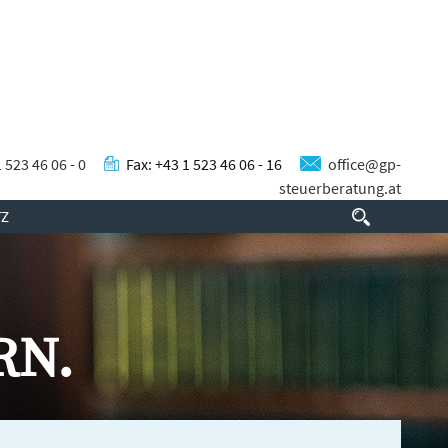
1 523 46 06 - 0
Fax: +43 1 523 46 06 - 16
office@gp-
steuerberatung.at
Suchen
TZ
nach:
RN.