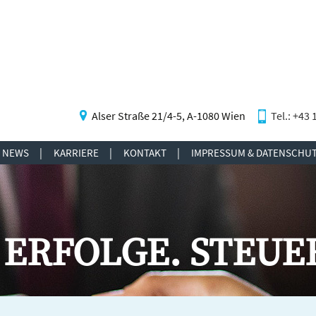
Alser Straße 21/4-5, A-1080 Wien
Tel.: +43 
NEWS
KARRIERE
KONTAKT
IMPRESSUM & DATENSCHU
TO-RECHNER
INSUNGSRECHNER
EICHSRECHNER
ECHNER
ERFOLGE. STEUE
RECHNER
STEUERRECHNER
RECHNER
NGSRECHNER
ERTABELLE