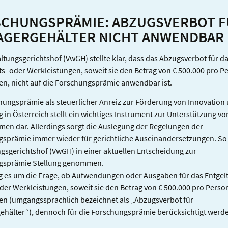
RECHNER
CHUNGSPRÄMIE: ABZUGSVERBOT F
GERGEHÄLTER NICHT ANWENDBAR
ltungsgerichtshof (VwGH) stellte klar, dass das Abzugsverbot für da
ts- oder Werkleistungen, soweit sie den Betrag von € 500.000 pro P
en, nicht auf die Forschungsprämie anwendbar ist.
hungsprämie als steuerlicher Anreiz zur Förderung von Innovation
 in Österreich stellt ein wichtiges Instrument zur Unterstützung vo
en dar. Allerdings sorgt die Auslegung der Regelungen der
sprämie immer wieder für gerichtliche Auseinandersetzungen. So 
gsgerichtshof (VwGH) in einer aktuellen Entscheidung zur
gsprämie Stellung genommen.
g es um die Frage, ob Aufwendungen oder Ausgaben für das Entgel
oder Werkleistungen, soweit sie den Betrag von € 500.000 pro Perso
en (umgangssprachlich bezeichnet als „Abzugsverbot für
hälter“), dennoch für die Forschungsprämie berücksichtigt werd