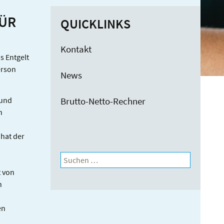
ÜR
QUICKLINKS
Kontakt
s Entgelt
erson
News
 und
Brutto-Netto-Rechner
n
hat der
Suchen
nach:
t von
n
en