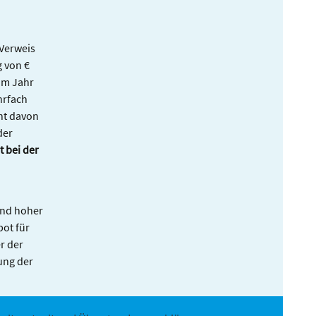
Verweis
g von €
im Jahr
hrfach
cht davon
der
 bei der
und hoher
ot für
r der
ung der