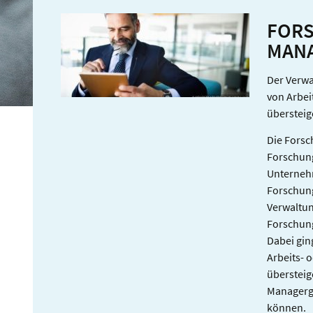
SKONTO
FORS
MANA
Der Verwa
von Arbei
übersteig
Die Forsc
Forschung
Unternehm
Forschung
Verwaltun
Forschun
Dabei gin
Arbeits- 
übersteig
Managerge
können.