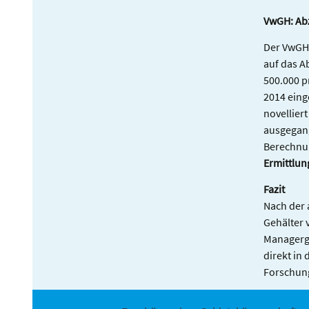
VwGH: Ab
Der VwGH 
auf das A
500.000 p
2014 eing
novellier
ausgegang
Berechnun
Ermittlu
Fazit
Nach der 
Gehälter 
Managerge
direkt in
Forschung