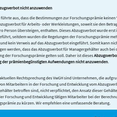
zugsverbot nicht anzuwenden
führte aus, dass die Bestimmungen zur Forschungsprämie keinen 
bzugsverbot für Arbeits- oder Werkleistungen, soweit sie den Betra
ro Person übersteigen, enthalten. Dieses Abzugsverbot wurde erst 
eführt, seitdem wurden die Regelungen der Forschungsprämie me
t und kein Verweis auf das Abzugsverbot eingeführt. Somit kann ni
en werden, dass das Abzugsverbot für Managergehälter auch bei 
g der Forschungsprämie gelten soll. Daher ist dieses
Abzugsverbot
ng der prämienbegünstigten Aufwendungen nicht anzuwenden
.
aktuellen Rechtsprechung des VwGH sind Unternehmen, die aufgr
von Mitarbeitern in der Forschung und Entwicklung vom Abzugsverb
hälter betroffen sind, nicht verpflichtet, den Ansatz dieser Gehälte
 der Forschung und Entwicklung tätigen Mitarbeiter bei der Berechn
sprämie zu kürzen. Wir empfehlen eine umfassende Beratung.