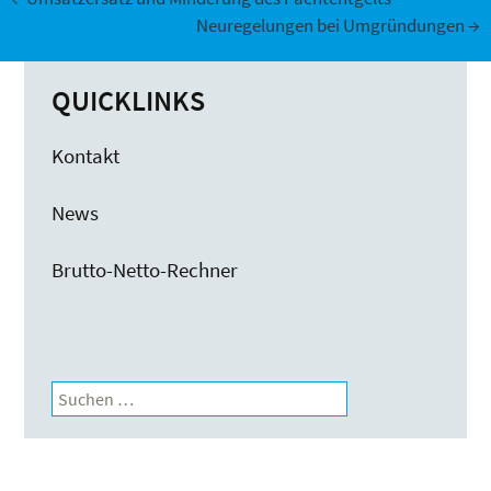
Beitrags-
Neuregelungen bei Umgründungen
→
Navigation
QUICKLINKS
Kontakt
News
Brutto-Netto-Rechner
Suchen
nach: