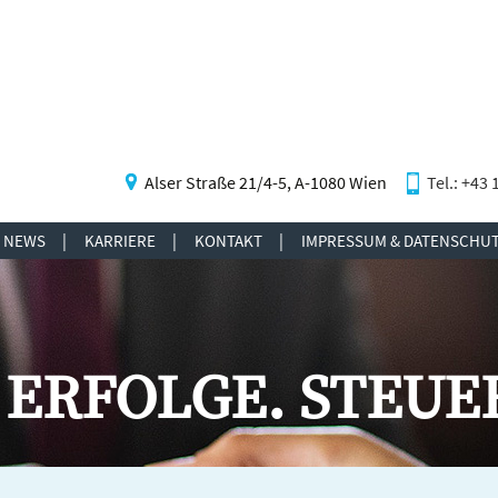
Alser Straße 21/4-5, A-1080 Wien
Tel.: +43 
NEWS
KARRIERE
KONTAKT
IMPRESSUM & DATENSCHU
TO-RECHNER
INSUNGSRECHNER
EICHSRECHNER
ECHNER
ERFOLGE. STEUE
RECHNER
STEUERRECHNER
RECHNER
NGSRECHNER
ERTABELLE