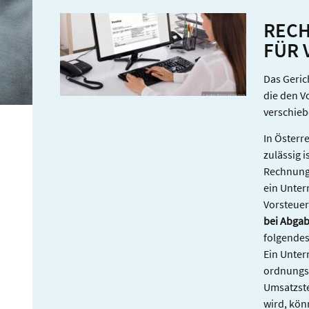
SKONTO
RECH
FÜR 
Das Geric
die den V
verschieb
In Österr
zulässig i
Rechnungs
ein Unter
Vorsteuer
bei Abga
folgendes 
Ein Unter
ordnungs
Umsatzste
wird, kön