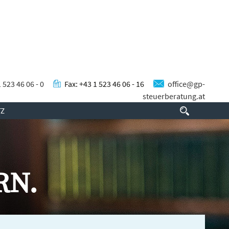
1 523 46 06 - 0
Fax: +43 1 523 46 06 - 16
office@gp-
steuerberatung.at
Suchen
TZ
nach:
RN.