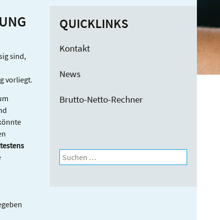
ZUNG
QUICKLINKS
Kontakt
ig sind,
News
 vorliegt.
aum
Brutto-Netto-Rechner
nd
 könnte
en
testens
Suchen
e
nach:
gegeben