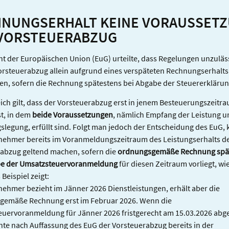
RECHNER
NUNGSERHALT KEINE VORAUSSET
VORSTEUERABZUG
ht der Europäischen Union (EuG) urteilte, dass Regelungen unzuläss
orsteuerabzug allein aufgrund eines verspäteten Rechnungserhalts
en, sofern die Rechnung spätestens bei Abgabe der Steuererklärung
eich gilt, dass der Vorsteuerabzug erst in jenem Besteuerungszeitr
st, in dem
beide Voraussetzungen
, nämlich Empfang der Leistung u
legung, erfüllt sind. Folgt man jedoch der Entscheidung des EuG,
nehmer bereits im Voranmeldungszeitraum des Leistungserhalts d
abzug geltend machen, sofern die
ordnungsgemäße Rechnung spä
be der Umsatzsteuervoranmeldung
für diesen Zeitraum vorliegt, wi
Beispiel zeigt:
nehmer bezieht im Jänner 2026 Dienstleistungen, erhält aber die
gemäße Rechnung erst im Februar 2026. Wenn die
uervoranmeldung für Jänner 2026 fristgerecht am 15.03.2026 ab
nte nach Auffassung des EuG der Vorsteuerabzug bereits in der